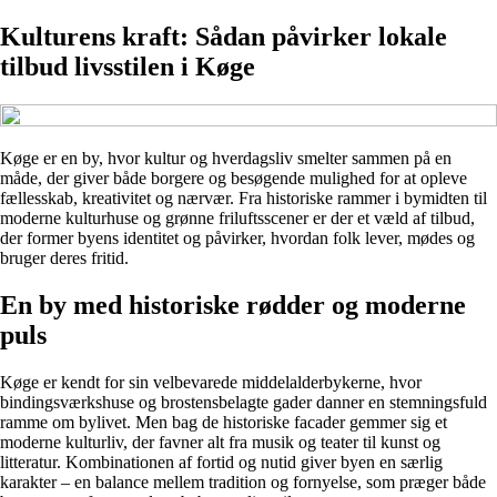
Kulturens kraft: Sådan påvirker lokale
tilbud livsstilen i Køge
Køge er en by, hvor kultur og hverdagsliv smelter sammen på en
måde, der giver både borgere og besøgende mulighed for at opleve
fællesskab, kreativitet og nærvær. Fra historiske rammer i bymidten til
moderne kulturhuse og grønne friluftsscener er der et væld af tilbud,
der former byens identitet og påvirker, hvordan folk lever, mødes og
bruger deres fritid.
En by med historiske rødder og moderne
puls
Køge er kendt for sin velbevarede middelalderbykerne, hvor
bindingsværkshuse og brostensbelagte gader danner en stemningsfuld
ramme om bylivet. Men bag de historiske facader gemmer sig et
moderne kulturliv, der favner alt fra musik og teater til kunst og
litteratur. Kombinationen af fortid og nutid giver byen en særlig
karakter – en balance mellem tradition og fornyelse, som præger både