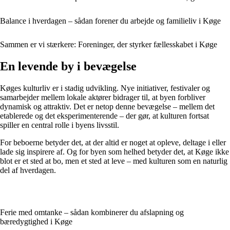
Balance i hverdagen – sådan forener du arbejde og familieliv i Køge
Sammen er vi stærkere: Foreninger, der styrker fællesskabet i Køge
En levende by i bevægelse
Køges kulturliv er i stadig udvikling. Nye initiativer, festivaler og
samarbejder mellem lokale aktører bidrager til, at byen forbliver
dynamisk og attraktiv. Det er netop denne bevægelse – mellem det
etablerede og det eksperimenterende – der gør, at kulturen fortsat
spiller en central rolle i byens livsstil.
For beboerne betyder det, at der altid er noget at opleve, deltage i eller
lade sig inspirere af. Og for byen som helhed betyder det, at Køge ikke
blot er et sted at bo, men et sted at leve – med kulturen som en naturlig
del af hverdagen.
Ferie med omtanke – sådan kombinerer du afslapning og
bæredygtighed i Køge