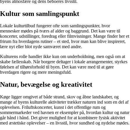
byens atmosfære og dens beboeres livsstil.
Kultur som samlingspunkt
Lokale kulturtilbud fungerer ofte som samlingspunkter, hvor
mennesker mødes på tværs af alder og baggrund. Det kan være til
koncerter, udstillinger, foredrag eller filmvisninger. Mange finder her et
frirum fra hverdagens rutiner – et sted, hvor man kan blive inspireret,
lære nyt eller blot nyde samværet med andre.
Kulturens rolle handler ikke kun om underholdning, men også om at
skabe fællesskab. Når borgere deltager i lokale arrangementer, styrkes
følelsen af tilhørsforhold til byen. Det kan være med til at gøre
hverdagen rigere og mere meningsfuld.
Natur, bevægelse og kreativitet
Køge ligger omgivet af både strand, skov og åbne landskaber, og
mange af byens kulturelle aktiviteter trækker naturen ind som en del af
oplevelsen. Friluftskoncerter, kunst i det offentlige rum og
sommermarkeder ved havnen er eksempler på, hvordan kultur og natur
går hånd i hånd. Det giver mulighed for at kombinere fysisk aktivitet
med æstetiske oplevelser – en livsstil, hvor sundhed og nydelse mødes.