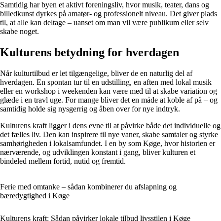
Samtidig har byen et aktivt foreningsliv, hvor musik, teater, dans og
billedkunst dyrkes på amatør- og professionelt niveau. Det giver plads
til, at alle kan deltage – uanset om man vil være publikum eller selv
skabe noget.
Kulturens betydning for hverdagen
Når kulturtilbud er let tilgængelige, bliver de en naturlig del af
hverdagen. En spontan tur til en udstilling, en aften med lokal musik
eller en workshop i weekenden kan være med til at skabe variation og
glæde i en travl uge. For mange bliver det en måde at koble af på – og
samtidig holde sig nysgerrig og åben over for nye indtryk.
Kulturens kraft ligger i dens evne til at påvirke både det individuelle og
det fælles liv. Den kan inspirere til nye vaner, skabe samtaler og styrke
samhørigheden i lokalsamfundet. I en by som Køge, hvor historien er
nærværende, og udviklingen konstant i gang, bliver kulturen et
bindeled mellem fortid, nutid og fremtid.
Ferie med omtanke – sådan kombinerer du afslapning og
bæredygtighed i Køge
Kulturens kraft: Sådan påvirker lokale tilbud livsstilen i Køge